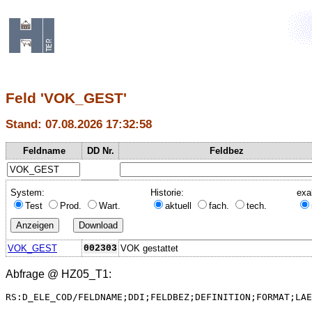
Feld 'VOK_GEST'
Stand: 07.08.2026 17:32:58
Feldname
DD Nr.
Feldbez
System:
Historie:
exa
Test
Prod.
Wart.
aktuell
fach.
tech.
VOK_GEST
002303
VOK gestattet
Abfrage @
HZ05_T1
:
RS:D_ELE_COD/FELDNAME;DDI;FELDBEZ;DEFINITION;FORMAT;LAE