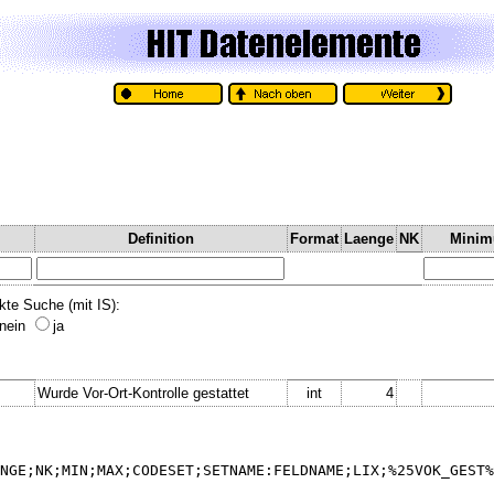
Definition
Format
Laenge
NK
Mini
kte Suche (mit IS):
nein
ja
Wurde Vor-Ort-Kontrolle gestattet
int
4
NGE;NK;MIN;MAX;CODESET;SETNAME:FELDNAME;LIX;%25VOK_GEST%