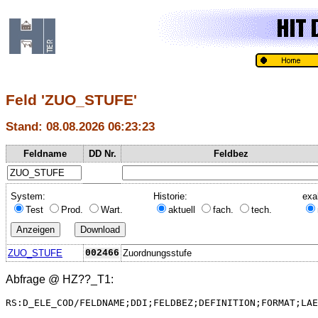
Feld 'ZUO_STUFE'
Stand: 08.08.2026 06:23:23
Feldname
DD Nr.
Feldbez
System:
Historie:
exa
Test
Prod.
Wart.
aktuell
fach.
tech.
ZUO_STUFE
002466
Zuordnungsstufe
Abfrage @
HZ??_T1
:
RS:D_ELE_COD/FELDNAME;DDI;FELDBEZ;DEFINITION;FORMAT;LAE