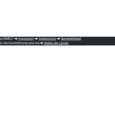
ay.StMELF
Impressum
Datenschutz
Barrierefreiheit
für die Durchführung sind die
Stellen der Länder