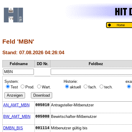
Feld 'MBN'
Stand: 07.08.2026 04:26:04
Feldname
DD Nr.
Feldbez
System:
Historie:
exa
Test
Prod.
Wart.
aktuell
fach.
tech.
AN_AMT_MBN
005010
Antragsteller-Mitbenutzer
BW_AMT_MBN
005008
Bewirtschafter-Mitbenutzer
DMBN_BIS
001114
Mitbenutzer gültig bis