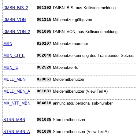
DMBN_BIS_2
001102
DMBN_BIS, aus Kollisionsmeldung
DMBN_VON
001115
Mitbenutzer gültig von
DMBN_VON_2
001095
DMBN_VON, aus Kollisionsmeldung
MBN
820107
Mitbenutzernummer
MBN_CH_E
002040
Mitbenutzerkennung des Transponder-Setzers
MBN_ID
002520
Mitbenutzer-Id
MELD_MBN
820061
Meldemitbenutzer
MELD_MBN_A
001031
Meldemitbenutzer (View Teil A)
MX_NTF_MBN
004018
annunciator, personal sub-number
STRN_MBN
001035
Stornomitbenutzer
STRN_MBN_A
001036
Stornomitbenutzer (View Teil A)