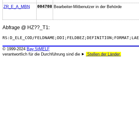
ZR_E_A_MBN
004708
Bearbeiter-Mitbenutzer in der Behörde
Abfrage @
HZ??_T1
:
RS:D_ELE_COD/FELDNAME;DDI;FELDBEZ;DEFINITION;FORMAT;LAE
© 1999-2024
Bay.StMELF
verantwortlich für die Durchführung sind die ⯈
Stellen der Länder