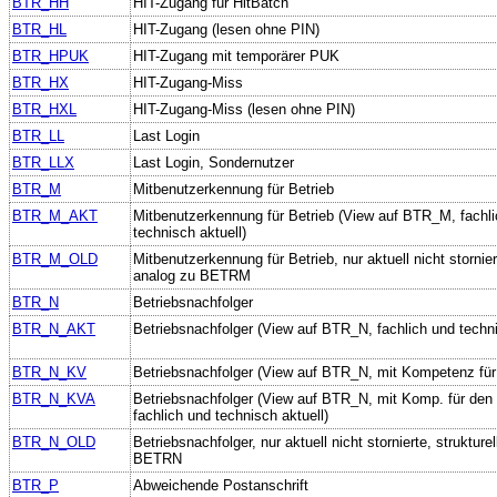
BTR_HH
HIT-Zugang für HitBatch
BTR_HL
HIT-Zugang (lesen ohne PIN)
BTR_HPUK
HIT-Zugang mit temporärer PUK
BTR_HX
HIT-Zugang-Miss
BTR_HXL
HIT-Zugang-Miss (lesen ohne PIN)
BTR_LL
Last Login
BTR_LLX
Last Login, Sondernutzer
BTR_M
Mitbenutzerkennung für Betrieb
BTR_M_AKT
Mitbenutzerkennung für Betrieb (View auf BTR_M, fachl
technisch aktuell)
BTR_M_OLD
Mitbenutzerkennung für Betrieb, nur aktuell nicht storniert
analog zu BETRM
BTR_N
Betriebsnachfolger
BTR_N_AKT
Betriebsnachfolger (View auf BTR_N, fachlich und techni
BTR_N_KV
Betriebsnachfolger (View auf BTR_N, mit Kompetenz für
BTR_N_KVA
Betriebsnachfolger (View auf BTR_N, mit Komp. für den
fachlich und technisch aktuell)
BTR_N_OLD
Betriebsnachfolger, nur aktuell nicht stornierte, strukture
BETRN
BTR_P
Abweichende Postanschrift