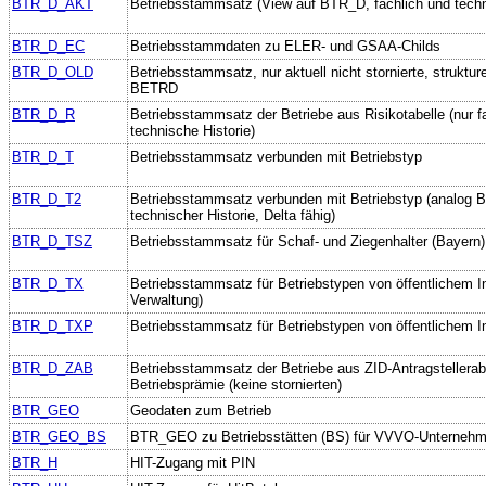
BTR_D_AKT
Betriebsstammsatz (View auf BTR_D, fachlich und techn
BTR_D_EC
Betriebsstammdaten zu ELER- und GSAA-Childs
BTR_D_OLD
Betriebsstammsatz, nur aktuell nicht stornierte, struktur
BETRD
BTR_D_R
Betriebsstammsatz der Betriebe aus Risikotabelle (nur f
technische Historie)
BTR_D_T
Betriebsstammsatz verbunden mit Betriebstyp
BTR_D_T2
Betriebsstammsatz verbunden mit Betriebstyp (analog 
technischer Historie, Delta fähig)
BTR_D_TSZ
Betriebsstammsatz für Schaf- und Ziegenhalter (Bayern)
BTR_D_TX
Betriebsstammsatz für Betriebstypen von öffentlichem In
Verwaltung)
BTR_D_TXP
Betriebsstammsatz für Betriebstypen von öffentlichem In
BTR_D_ZAB
Betriebsstammsatz der Betriebe aus ZID-Antragstellerab
Betriebsprämie (keine stornierten)
BTR_GEO
Geodaten zum Betrieb
BTR_GEO_BS
BTR_GEO zu Betriebsstätten (BS) für VVVO-Unternehm
BTR_H
HIT-Zugang mit PIN