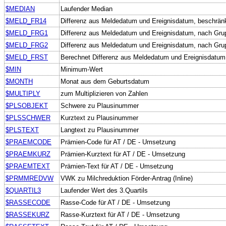
$MEDIAN
Laufender Median
$MELD_FR14
Differenz aus Meldedatum und Ereignisdatum, beschränk
$MELD_FRG1
Differenz aus Meldedatum und Ereignisdatum, nach Gru
$MELD_FRG2
Differenz aus Meldedatum und Ereignisdatum, nach Gru
$MELD_FRST
Berechnet Differenz aus Meldedatum und Ereignisdatum
$MIN
Minimum-Wert
$MONTH
Monat aus dem Geburtsdatum
$MULTIPLY
zum Multiplizieren von Zahlen
$PLSOBJEKT
Schwere zu Plausinummer
$PLSSCHWER
Kurztext zu Plausinummer
$PLSTEXT
Langtext zu Plausinummer
$PRAEMCODE
Prämien-Code für AT / DE - Umsetzung
$PRAEMKURZ
Prämien-Kurztext für AT / DE - Umsetzung
$PRAEMTEXT
Prämien-Text für AT / DE - Umsetzung
$PRMMREDVW
VWK zu Milchreduktion Förder-Antrag (Inline)
$QUARTIL3
Laufender Wert des 3.Quartils
$RASSECODE
Rasse-Code für AT / DE - Umsetzung
$RASSEKURZ
Rasse-Kurztext für AT / DE - Umsetzung