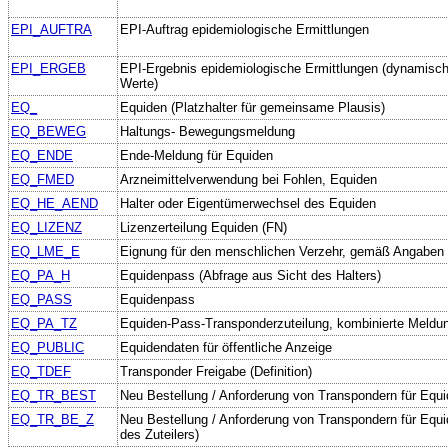
EPI_AUFTRA
EPI-Auftrag epidemiologische Ermittlungen
EPI_ERGEB
EPI-Ergebnis epidemiologische Ermittlungen (dynamisch
Werte)
EQ_
Equiden (Platzhalter für gemeinsame Plausis)
EQ_BEWEG
Haltungs- Bewegungsmeldung
EQ_ENDE
Ende-Meldung für Equiden
EQ_FMED
Arzneimittelverwendung bei Fohlen, Equiden
EQ_HE_AEND
Halter oder Eigentümerwechsel des Equiden
EQ_LIZENZ
Lizenzerteilung Equiden (FN)
EQ_LME_E
Eignung für den menschlichen Verzehr, gemäß Angaben 
EQ_PA_H
Equidenpass (Abfrage aus Sicht des Halters)
EQ_PASS
Equidenpass
EQ_PA_TZ
Equiden-Pass-Transponderzuteilung, kombinierte Meldu
EQ_PUBLIC
Equidendaten für öffentliche Anzeige
EQ_TDEF
Transponder Freigabe (Definition)
EQ_TR_BEST
Neu Bestellung / Anforderung von Transpondern für Equ
EQ_TR_BE_Z
Neu Bestellung / Anforderung von Transpondern für Equi
des Zuteilers)