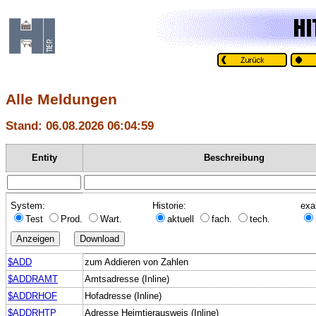
Alle Meldungen
Stand: 06.08.2026 06:04:59
Entity
Beschreibung
System:
Historie:
exa
Test
Prod.
Wart.
aktuell
fach.
tech.
$ADD
zum Addieren von Zahlen
$ADDRAMT
Amtsadresse (Inline)
$ADDRHOF
Hofadresse (Inline)
$ADDRHTP
Adresse Heimtierausweis (Inline)