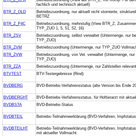
fachlich und technisch aktuell)
BTR_Z_OLD
Betriebszuordnung, nur aktuell nicht stornierte, strukture
BETRZ
BTR_Z_P4C
Betriebszuordnung, mehrstufig (View BTR_Z, Zusamme
TYP_ZUO 1, 5, 51, 52, 16)
BTR_ZSV
Betriebszuordnung, selbst verwaltet (Untermenge, nur b
TYP_ZUO)
BTR_ZVM
Betriebszuordnung (Untermenge, nur TYP_ZUO Vollmac
BTR_ZVW
Betriebszuordnung, von Vet. verwaltet (Untermenge, nu
TYP_ZUO)
BTR_ZZA
Betriebszuordnung (Untermenge, nur Zahlstellen relev
BTVTEST
BTV-Testergebnisse (Rind)
BVDBERG
BVD-Betriebs-Verfahrensstatus (alte Version bis Ende 2
BVDBERGHT
BVD-Betriebs-Verfahrensstatus, für Hoftierarzt mit aktue
BVDBSTA
BVD-Betriebs-Status
BVDBTEIL
Betriebs-Teilnahmeerklärung (BVD-Verfahren, Impfstatus
BVDBTEILHT
Betriebs-Teilnahmeerklärung (BVD-Verfahren, Impfstatus),
mit aktueller Vollmacht