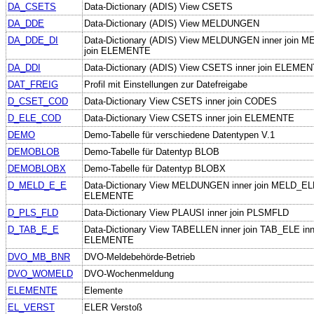
DA_CSETS
Data-Dictionary (ADIS) View CSETS
DA_DDE
Data-Dictionary (ADIS) View MELDUNGEN
DA_DDE_DI
Data-Dictionary (ADIS) View MELDUNGEN inner join M
join ELEMENTE
DA_DDI
Data-Dictionary (ADIS) View CSETS inner join ELEME
DAT_FREIG
Profil mit Einstellungen zur Datefreigabe
D_CSET_COD
Data-Dictionary View CSETS inner join CODES
D_ELE_COD
Data-Dictionary View CSETS inner join ELEMENTE
DEMO
Demo-Tabelle für verschiedene Datentypen V.1
DEMOBLOB
Demo-Tabelle für Datentyp BLOB
DEMOBLOBX
Demo-Tabelle für Datentyp BLOBX
D_MELD_E_E
Data-Dictionary View MELDUNGEN inner join MELD_ELE 
ELEMENTE
D_PLS_FLD
Data-Dictionary View PLAUSI inner join PLSMFLD
D_TAB_E_E
Data-Dictionary View TABELLEN inner join TAB_ELE inne
ELEMENTE
DVO_MB_BNR
DVO-Meldebehörde-Betrieb
DVO_WOMELD
DVO-Wochenmeldung
ELEMENTE
Elemente
EL_VERST
ELER Verstoß