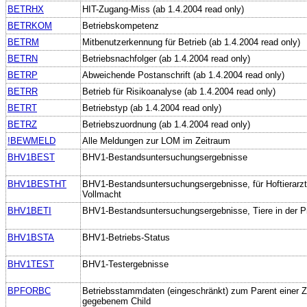
BETRHX
HIT-Zugang-Miss (ab 1.4.2004 read only)
BETRKOM
Betriebskompetenz
BETRM
Mitbenutzerkennung für Betrieb (ab 1.4.2004 read only)
BETRN
Betriebsnachfolger (ab 1.4.2004 read only)
BETRP
Abweichende Postanschrift (ab 1.4.2004 read only)
BETRR
Betrieb für Risikoanalyse (ab 1.4.2004 read only)
BETRT
Betriebstyp (ab 1.4.2004 read only)
BETRZ
Betriebszuordnung (ab 1.4.2004 read only)
!BEWMELD
Alle Meldungen zur LOM im Zeitraum
BHV1BEST
BHV1-Bestandsuntersuchungsergebnisse
BHV1BESTHT
BHV1-Bestandsuntersuchungsergebnisse, für Hoftierarzt 
Vollmacht
BHV1BETI
BHV1-Bestandsuntersuchungsergebnisse, Tiere in der P
BHV1BSTA
BHV1-Betriebs-Status
BHV1TEST
BHV1-Testergebnisse
BPFORBC
Betriebsstammdaten (eingeschränkt) zum Parent einer 
gegebenem Child