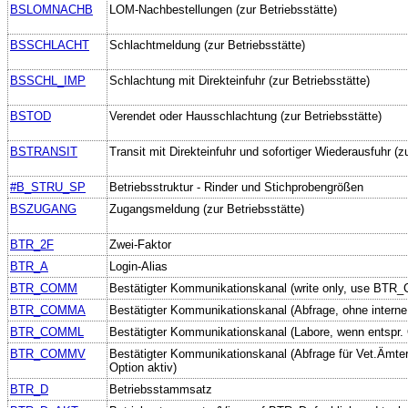
BSLOMNACHB
LOM-Nachbestellungen (zur Betriebsstätte)
BSSCHLACHT
Schlachtmeldung (zur Betriebsstätte)
BSSCHL_IMP
Schlachtung mit Direkteinfuhr (zur Betriebsstätte)
BSTOD
Verendet oder Hausschlachtung (zur Betriebsstätte)
BSTRANSIT
Transit mit Direkteinfuhr und sofortiger Wiederausfuhr (zu
#B_STRU_SP
Betriebsstruktur - Rinder und Stichprobengrößen
BSZUGANG
Zugangsmeldung (zur Betriebsstätte)
BTR_2F
Zwei-Faktor
BTR_A
Login-Alias
BTR_COMM
Bestätigter Kommunikationskanal (write only, use BTR
BTR_COMMA
Bestätigter Kommunikationskanal (Abfrage, ohne interne
BTR_COMML
Bestätigter Kommunikationskanal (Labore, wenn entspr. 
BTR_COMMV
Bestätigter Kommunikationskanal (Abfrage für Vet.Ämter
Option aktiv)
BTR_D
Betriebsstammsatz