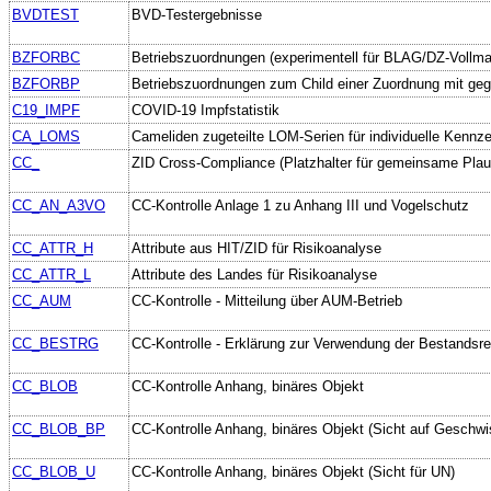
BVDTEST
BVD-Testergebnisse
BZFORBC
Betriebszuordnungen (experimentell für BLAG/DZ-Vollm
BZFORBP
Betriebszuordnungen zum Child einer Zuordnung mit ge
C19_IMPF
COVID-19 Impfstatistik
CA_LOMS
Cameliden zugeteilte LOM-Serien für individuelle Kennz
CC_
ZID Cross-Compliance (Platzhalter für gemeinsame Plau
CC_AN_A3VO
CC-Kontrolle Anlage 1 zu Anhang III und Vogelschutz
CC_ATTR_H
Attribute aus HIT/ZID für Risikoanalyse
CC_ATTR_L
Attribute des Landes für Risikoanalyse
CC_AUM
CC-Kontrolle - Mitteilung über AUM-Betrieb
CC_BESTRG
CC-Kontrolle - Erklärung zur Verwendung der Bestandsre
CC_BLOB
CC-Kontrolle Anhang, binäres Objekt
CC_BLOB_BP
CC-Kontrolle Anhang, binäres Objekt (Sicht auf Geschwi
CC_BLOB_U
CC-Kontrolle Anhang, binäres Objekt (Sicht für UN)