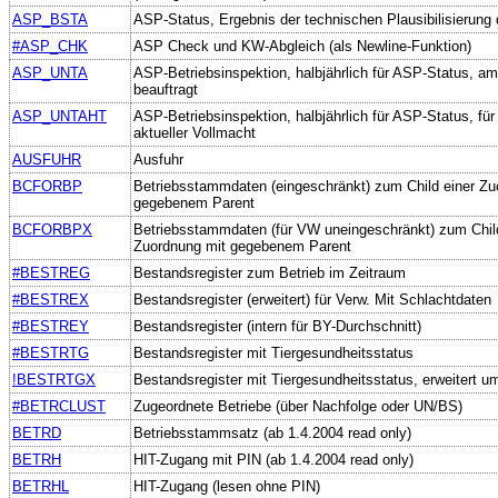
ASP_BSTA
ASP-Status, Ergebnis der technischen Plausibilisierung
#ASP_CHK
ASP Check und KW-Abgleich (als Newline-Funktion)
ASP_UNTA
ASP-Betriebsinspektion, halbjährlich für ASP-Status, am
beauftragt
ASP_UNTAHT
ASP-Betriebsinspektion, halbjährlich für ASP-Status, für 
aktueller Vollmacht
AUSFUHR
Ausfuhr
BCFORBP
Betriebsstammdaten (eingeschränkt) zum Child einer Zu
gegebenem Parent
BCFORBPX
Betriebsstammdaten (für VW uneingeschränkt) zum Child
Zuordnung mit gegebenem Parent
#BESTREG
Bestandsregister zum Betrieb im Zeitraum
#BESTREX
Bestandsregister (erweitert) für Verw. Mit Schlachtdaten
#BESTREY
Bestandsregister (intern für BY-Durchschnitt)
#BESTRTG
Bestandsregister mit Tiergesundheitsstatus
!BESTRTGX
Bestandsregister mit Tiergesundheitsstatus, erweitert 
#BETRCLUST
Zugeordnete Betriebe (über Nachfolge oder UN/BS)
BETRD
Betriebsstammsatz (ab 1.4.2004 read only)
BETRH
HIT-Zugang mit PIN (ab 1.4.2004 read only)
BETRHL
HIT-Zugang (lesen ohne PIN)