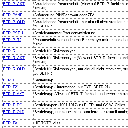
BTR_P_AKT
Abweichende Postanschrift (View auf BTR_P, fachlich u
aktuell)
BTR_PANF
Anforderung PIN/Passwort oder ZFA
BTR_P_OLD
Abweichende Postanschrift, nur aktuell nicht stornierte, s
zu BETRP
BTR_PSEU
Betriebsnummer-Pseudonymisierung
BTR_P_T2
Postanschrift verbunden mit Betriebstyp (mit technischer
fähig)
BTR_R
Betrieb für Risikoanalyse
BTR_R_AKT
Betrieb für Risikoanalyse (View auf BTR_R, fachlich und
aktuell)
BTR_R_OLD
Betrieb für Risikoanalyse, nur aktuell nicht stornierte, str
zu BETRR
BTR_T
Betriebstyp
BTR_T21
Betriebstyp (Untermenge, nur TYP_BETR 21)
BTR_T_AKT
Betriebstyp (View auf BTR_T, fachlich und technisch akt
BTR_T_EC
Betriebstypen (1001-1017) zu ELER- und GSAA-Childs
BTR_T_OLD
Betriebstyp, nur aktuell nicht stornierte, strukturell an
BTR_TXL
HIT-TOTP-Miss