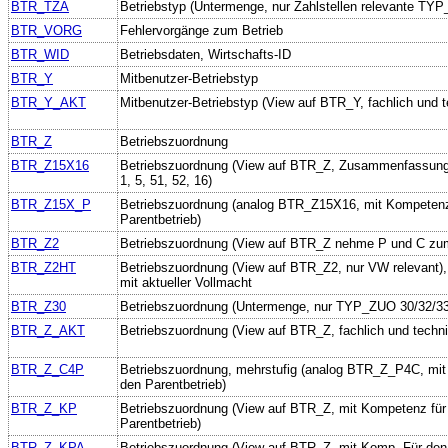
BTR_TZA
Betriebstyp (Untermenge, nur Zahlstellen relevante TY
BTR_VORG
Fehlervorgänge zum Betrieb
BTR_WID
Betriebsdaten, Wirtschafts-ID
BTR_Y
Mitbenutzer-Betriebstyp
BTR_Y_AKT
Mitbenutzer-Betriebstyp (View auf BTR_Y, fachlich und t
BTR_Z
Betriebszuordnung
BTR_Z15X16
Betriebszuordnung (View auf BTR_Z, Zusammenfassu
1, 5, 51, 52, 16)
BTR_Z15X_P
Betriebszuordnung (analog BTR_Z15X16, mit Kompetenz
Parentbetrieb)
BTR_Z2
Betriebszuordnung (View auf BTR_Z nehme P und C z
BTR_Z2HT
Betriebszuordnung (View auf BTR_Z2, nur VW relevant), f
mit aktueller Vollmacht
BTR_Z30
Betriebszuordnung (Untermenge, nur TYP_ZUO 30/32/33
BTR_Z_AKT
Betriebszuordnung (View auf BTR_Z, fachlich und techni
BTR_Z_C4P
Betriebszuordnung, mehrstufig (analog BTR_Z_P4C, mit
den Parentbetrieb)
BTR_Z_KP
Betriebszuordnung (View auf BTR_Z, mit Kompetenz für
Parentbetrieb)
BTR_Z_KPA
Betriebszuordnung (View auf BTR_Z, mit Komp. Für den 