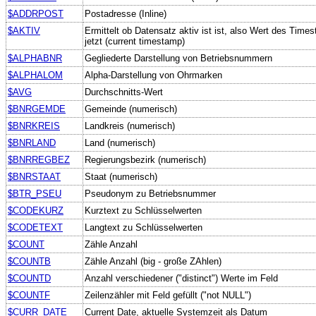
$ADDRPOST
Postadresse (Inline)
$AKTIV
Ermittelt ob Datensatz aktiv ist ist, also Wert des Time
jetzt (current timestamp)
$ALPHABNR
Gegliederte Darstellung von Betriebsnummern
$ALPHALOM
Alpha-Darstellung von Ohrmarken
$AVG
Durchschnitts-Wert
$BNRGEMDE
Gemeinde (numerisch)
$BNRKREIS
Landkreis (numerisch)
$BNRLAND
Land (numerisch)
$BNRREGBEZ
Regierungsbezirk (numerisch)
$BNRSTAAT
Staat (numerisch)
$BTR_PSEU
Pseudonym zu Betriebsnummer
$CODEKURZ
Kurztext zu Schlüsselwerten
$CODETEXT
Langtext zu Schlüsselwerten
$COUNT
Zähle Anzahl
$COUNTB
Zähle Anzahl (big - große ZAhlen)
$COUNTD
Anzahl verschiedener ("distinct") Werte im Feld
$COUNTF
Zeilenzähler mit Feld gefüllt ("not NULL")
$CURR_DATE
Current Date, aktuelle Systemzeit als Datum