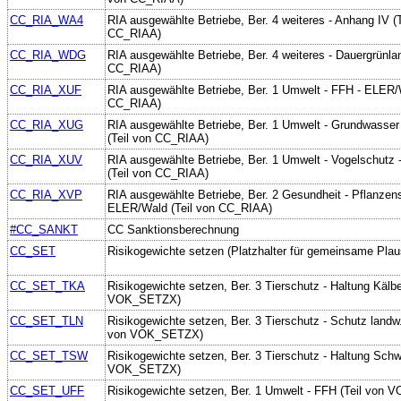
CC_RIA_WA4
RIA ausgewählte Betriebe, Ber. 4 weiteres - Anhang IV (T
CC_RIAA)
CC_RIA_WDG
RIA ausgewählte Betriebe, Ber. 4 weiteres - Dauergrünlan
CC_RIAA)
CC_RIA_XUF
RIA ausgewählte Betriebe, Ber. 1 Umwelt - FFH - ELER/
CC_RIAA)
CC_RIA_XUG
RIA ausgewählte Betriebe, Ber. 1 Umwelt - Grundwasse
(Teil von CC_RIAA)
CC_RIA_XUV
RIA ausgewählte Betriebe, Ber. 1 Umwelt - Vogelschutz
(Teil von CC_RIAA)
CC_RIA_XVP
RIA ausgewählte Betriebe, Ber. 2 Gesundheit - Pflanzens
ELER/Wald (Teil von CC_RIAA)
#CC_SANKT
CC Sanktionsberechnung
CC_SET
Risikogewichte setzen (Platzhalter für gemeinsame Plau
CC_SET_TKA
Risikogewichte setzen, Ber. 3 Tierschutz - Haltung Kälbe
VOK_SETZX)
CC_SET_TLN
Risikogewichte setzen, Ber. 3 Tierschutz - Schutz landw. 
von VOK_SETZX)
CC_SET_TSW
Risikogewichte setzen, Ber. 3 Tierschutz - Haltung Schw
VOK_SETZX)
CC_SET_UFF
Risikogewichte setzen, Ber. 1 Umwelt - FFH (Teil von