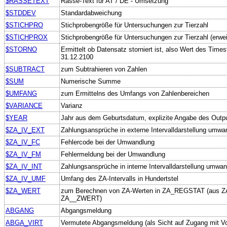
$RASSETEXT
Rasse-Text für AT / DE - Umsetzung
$STDDEV
Standardabweichung
$STICHPRO
Stichprobengröße für Untersuchungen zur Tierzahl
$STICHPROX
Stichprobengröße für Untersuchungen zur Tierzahl (erwei
$STORNO
Ermittelt ob Datensatz storniert ist, also Wert des Time
31.12.2100
$SUBTRACT
zum Subtrahieren von Zahlen
$SUM
Numerische Summe
$UMFANG
zum Ermittelns des Umfangs von Zahlenbereichen
$VARIANCE
Varianz
$YEAR
Jahr aus dem Geburtsdatum, explizite Angabe des Out
$ZA_IV_EXT
Zahlungsansprüche in externe Intervalldarstellung umwa
$ZA_IV_FC
Fehlercode bei der Umwandlung
$ZA_IV_FM
Fehlermeldung bei der Umwandlung
$ZA_IV_INT
Zahlungsansprüche in interne Intervalldarstellung umwa
$ZA_IV_UMF
Umfang des ZA-Intervalls in Hundertstel
$ZA_WERT
zum Berechnen von ZA-Werten in ZA_REGSTAT (aus 
ZA__ZWERT)
ABGANG
Abgangsmeldung
ABGA_VIRT
Vermutete Abgangsmeldung (als Sicht auf Zugang mit Vo