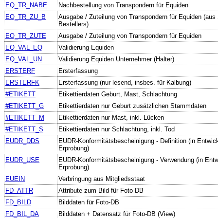
EQ_TR_NABE
Nachbestellung von Transpondern für Equiden
EQ_TR_ZU_B
Ausgabe / Zuteilung von Transpondern für Equiden (aus 
Bestellers)
EQ_TR_ZUTE
Ausgabe / Zuteilung von Transpondern für Equiden
EQ_VAL_EQ
Validierung Equiden
EQ_VAL_UN
Validierung Equiden Unternehmer (Halter)
ERSTERF
Ersterfassung
ERSTERFK
Ersterfassung (nur lesend, insbes. für Kalbung)
#ETIKETT
Etikettierdaten Geburt, Mast, Schlachtung
#ETIKETT_G
Etikettierdaten nur Geburt zusätzlichen Stammdaten
#ETIKETT_M
Etikettierdaten nur Mast, inkl. Lücken
#ETIKETT_S
Etikettierdaten nur Schlachtung, inkl. Tod
EUDR_DDS
EUDR-Konformitätsbescheinigung - Definition (in Entwic
Erprobung)
EUDR_USE
EUDR-Konformitätsbescheinigung - Verwendung (in Entw
Erprobung)
EUEIN
Verbringung aus Mitgliedsstaat
FD_ATTR
Attribute zum Bild für Foto-DB
FD_BILD
Bilddaten für Foto-DB
FD_BIL_DA
Bilddaten + Datensatz für Foto-DB (View)