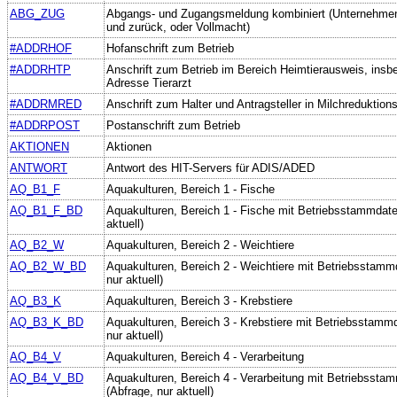
ABG_ZUG
Abgangs- und Zugangsmeldung kombiniert (Unternehmen
und zurück, oder Vollmacht)
#ADDRHOF
Hofanschrift zum Betrieb
#ADDRHTP
Anschrift zum Betrieb im Bereich Heimtierausweis, insb
Adresse Tierarzt
#ADDRMRED
Anschrift zum Halter und Antragsteller in Milchreduktion
#ADDRPOST
Postanschrift zum Betrieb
AKTIONEN
Aktionen
ANTWORT
Antwort des HIT-Servers für ADIS/ADED
AQ_B1_F
Aquakulturen, Bereich 1 - Fische
AQ_B1_F_BD
Aquakulturen, Bereich 1 - Fische mit Betriebsstammdate
aktuell)
AQ_B2_W
Aquakulturen, Bereich 2 - Weichtiere
AQ_B2_W_BD
Aquakulturen, Bereich 2 - Weichtiere mit Betriebsstamm
nur aktuell)
AQ_B3_K
Aquakulturen, Bereich 3 - Krebstiere
AQ_B3_K_BD
Aquakulturen, Bereich 3 - Krebstiere mit Betriebsstamm
nur aktuell)
AQ_B4_V
Aquakulturen, Bereich 4 - Verarbeitung
AQ_B4_V_BD
Aquakulturen, Bereich 4 - Verarbeitung mit Betriebssta
(Abfrage, nur aktuell)