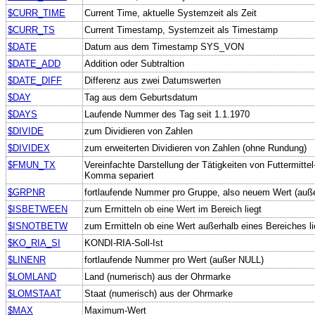
$CURR_TIME
Current Time, aktuelle Systemzeit als Zeit
$CURR_TS
Current Timestamp, Systemzeit als Timestamp
$DATE
Datum aus dem Timestamp SYS_VON
$DATE_ADD
Addition oder Subtraltion
$DATE_DIFF
Differenz aus zwei Datumswerten
$DAY
Tag aus dem Geburtsdatum
$DAYS
Laufende Nummer des Tag seit 1.1.1970
$DIVIDE
zum Dividieren von Zahlen
$DIVIDEX
zum erweiterten Dividieren von Zahlen (ohne Rundung)
$FMUN_TX
Vereinfachte Darstellung der Tätigkeiten von Futtermitt
Komma separiert
$GRPNR
fortlaufende Nummer pro Gruppe, also neuem Wert (auß
$ISBETWEEN
zum Ermitteln ob eine Wert im Bereich liegt
$ISNOTBETW
zum Ermitteln ob eine Wert außerhalb eines Bereiches li
$KO_RIA_SI
KONDI-RIA-Soll-Ist
$LINENR
fortlaufende Nummer pro Wert (außer NULL)
$LOMLAND
Land (numerisch) aus der Ohrmarke
$LOMSTAAT
Staat (numerisch) aus der Ohrmarke
$MAX
Maximum-Wert